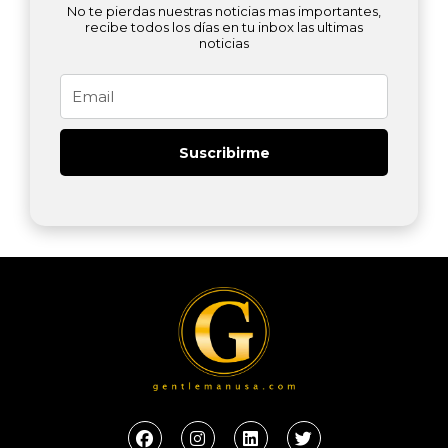
No te pierdas nuestras noticias mas importantes,
recibe todos los días en tu inbox las ultimas
noticias
Email
Suscribirme
F
I
L
T
a
n
i
w