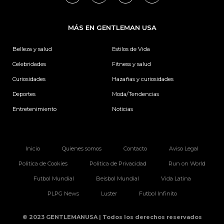
c
s
n
i
e
t
k
t
b
a
e
t
MÁS EN GENTLEMAN USA
o
g
d
e
o
r
i
r
k
a
n
Belleza y salud
Estilos de Vida
m
Celebridades
Fitness y salud
Curiosidades
Hazañas y curiosidades
Deportes
Moda/Tendencias
Entretenimiento
Noticias
Inicio
Quienes somos
Contacto
Aviso Legal
Politica de Cookies
Politica de Privacidad
Run on World
Futbol Mundial
Beisbol Mundial
Vida Latina
PLPG News
Luster
Futbol Infinito
© 2023 GENTLEMANUSA | Todos los derechos reservados