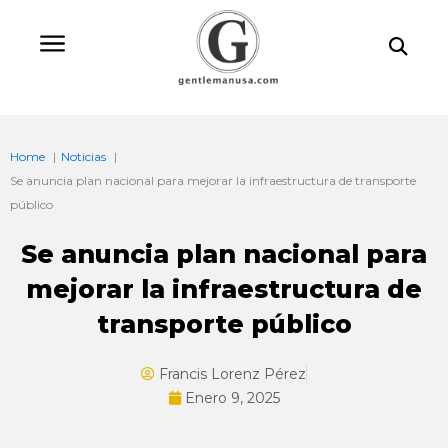
Ir
Bu
al
contenido
Home
Noticias
Se anuncia plan nacional para mejorar la infraestructura de transporte
público
Se anuncia plan nacional para
mejorar la infraestructura de
transporte público
Francis Lorenz Pérez
Enero 9, 2025