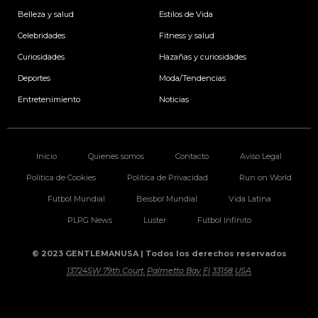
o
r
i
r
k
a
n
Belleza y salud
Estilos de Vida
m
Celebridades
Fitness y salud
Curiosidades
Hazañas y curiosidades
Deportes
Moda/Tendencias
Entretenimiento
Noticias
Inicio
Quienes somos
Contacto
Aviso Legal
Politica de Cookies
Politica de Privacidad
Run on World
Futbol Mundial
Beisbol Mundial
Vida Latina
PLPG News
Luster
Futbol Infinito
© 2023 GENTLEMANUSA | Todos los derechos reservados
13724SW 79th Court.
Palmetto Bay
Fl
33158
USA