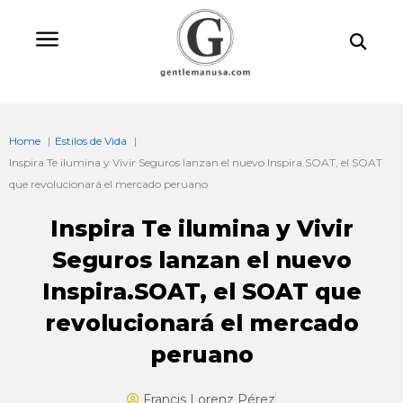
Ir
Bu
al
contenido
Home
Estilos de Vida
Inspira Te ilumina y Vivir Seguros lanzan el nuevo Inspira.SOAT, el SOAT
que revolucionará el mercado peruano
Inspira Te ilumina y Vivir
Seguros lanzan el nuevo
Inspira.SOAT, el SOAT que
revolucionará el mercado
peruano
Francis Lorenz Pérez