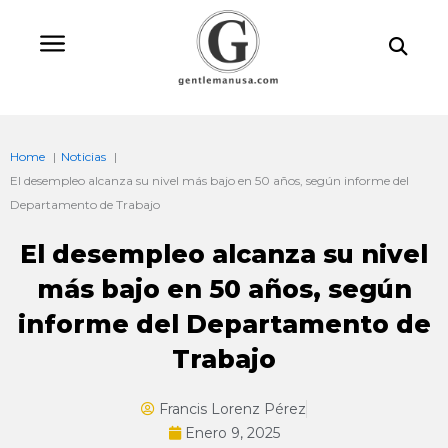
Ir
Bu
al
contenido
Home
Noticias
El desempleo alcanza su nivel más bajo en 50 años, según informe del
Departamento de Trabajo
El desempleo alcanza su nivel
más bajo en 50 años, según
informe del Departamento de
Trabajo
Francis Lorenz Pérez
Enero 9, 2025