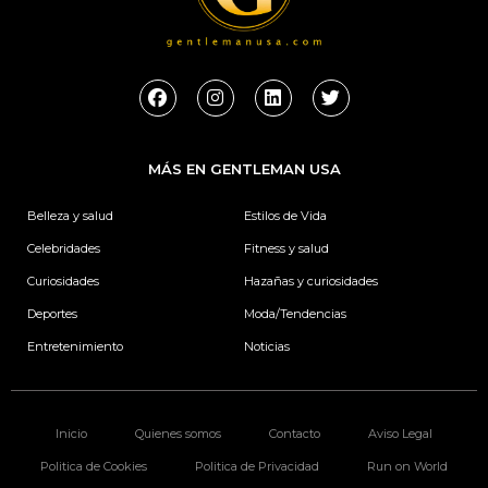
F
I
L
T
a
n
i
w
c
s
n
i
e
t
k
t
b
a
e
t
MÁS EN GENTLEMAN USA
o
g
d
e
o
r
i
r
k
a
n
Belleza y salud
Estilos de Vida
m
Celebridades
Fitness y salud
Curiosidades
Hazañas y curiosidades
Deportes
Moda/Tendencias
Entretenimiento
Noticias
Inicio
Quienes somos
Contacto
Aviso Legal
Politica de Cookies
Politica de Privacidad
Run on World