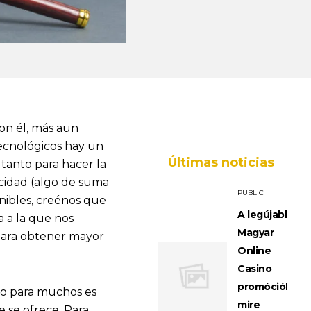
con él, más aun
tecnológicos hay un
Últimas noticias
tanto para hacer la
acidad (algo de suma
PUBLIC
nibles, creénos que
A legújabb
a a la que nos
Magyar
 para obtener mayor
Online
Casino
promóciók:
uso para muchos es
mire
e se ofrece. Para