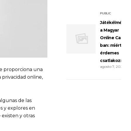
PUBLIC
Játékélménye
a Magyar
Online Casino
ban: miért
érdemes
csatlakozni?
agosto 7, 2026
ue proporciona una
a privacidad online,
algunas de las
s y explores en
existen y otras