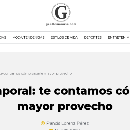
CIAS
MODA/TENDENCIAS
ESTILOS DE VIDA
DEPORTES
ENTRETENIM
 te contamos cómo sacarle mayor provecho
poral: te contamos c
mayor provecho
Francis Lorenz Pérez