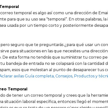
 Temporal
l correo temporal es algo así como una dirección de Emai
te para que su uso sea “temporal”. En otras palabras, la 
sea usada por un tiempo corto y posteriormente desapa
, pero seguro que te preguntarás ¿para qué usar un corr
 sirve para situaciones en las que necesites una direcció
. De esta forma no tendrás que suministrar tu correo per
 tu bandeja de entrada no se colapsará con la cantidad 
spam, esos que molestan al punto de desaparecer tus c
Aclarar axilas Guía completa, Consejos, Productos y técni
reo Temporal
ido de tener un correo temporal y crees que la herramie
a situación laboral específica, entonces llegó el momen
icia es que se trata de un proceso súper rápido y sencil