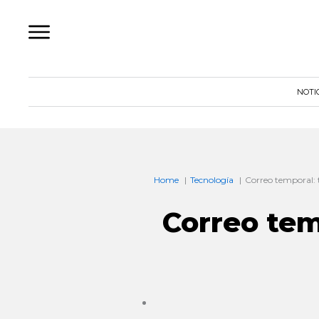
Ir
al
contenido
NOTI
Home
Tecnología
Correo temporal:
Correo tem