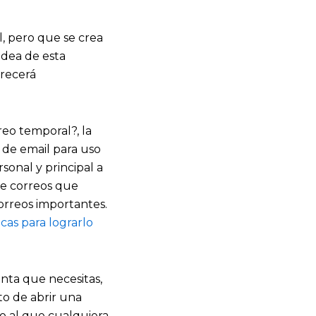
l, pero que se crea
idea de esta
recerá
eo temporal?, la
n de email para uso
sonal y principal a
de correos que
orreos importantes.
cas para lograrlo
nta que necesitas,
to de abrir una
lo al que cualquiera