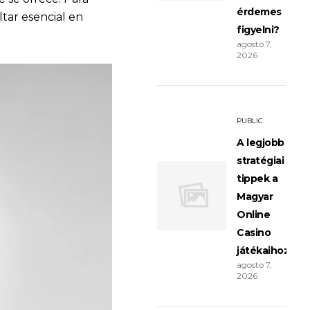
érdemes
tar esencial en
figyelni?
agosto 7,
2026
PUBLIC
A legjobb
stratégiai
tippek a
Magyar
Online
Casino
játékaihoz
agosto 7,
2026