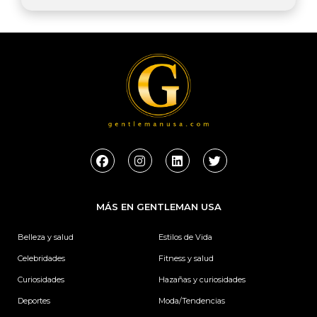
F
I
L
T
a
n
i
w
c
s
n
i
e
t
k
t
b
a
e
t
MÁS EN GENTLEMAN USA
o
g
d
e
o
r
i
r
k
a
n
Belleza y salud
Estilos de Vida
m
Celebridades
Fitness y salud
Curiosidades
Hazañas y curiosidades
Deportes
Moda/Tendencias