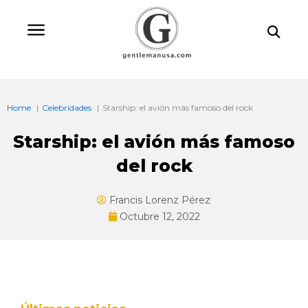
Ir
Bu
al
contenido
Home
Celebridades
Starship: el avión más famoso del rock
Starship: el avión más famoso
del rock
Francis Lorenz Pérez
Octubre 12, 2022