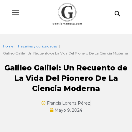
Ir
Bu
al
contenido
Home
Hazañas y curiosidades
Galileo Galilei: Un Recuento de La Vida Del Pionero De La Ciencia Moderna
Galileo Galilei: Un Recuento de
La Vida Del Pionero De La
Ciencia Moderna
Francis Lorenz Pérez
Mayo 9, 2024