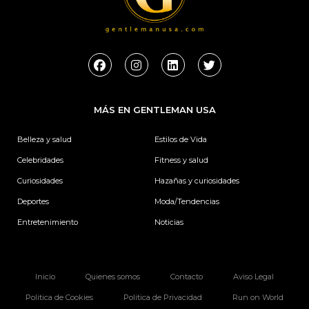
F
I
L
T
a
n
i
w
c
s
n
i
e
t
k
t
b
a
e
t
MÁS EN GENTLEMAN USA
o
g
d
e
o
r
i
r
k
a
n
Belleza y salud
Estilos de Vida
m
Celebridades
Fitness y salud
Curiosidades
Hazañas y curiosidades
Deportes
Moda/Tendencias
Entretenimiento
Noticias
Inicio
Quienes somos
Contacto
Aviso Legal
Politica de Cookies
Politica de Privacidad
Run on World