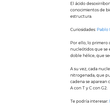
El ácido desoxirrib
conocimientos de bi
estructura.
Curiosidades:
Pablo 
Por ello, lo primero
nucleótidos que se e
doble hélice, que se
A su vez, cada nucle
nitrogenada, que pue
cadena se aparean co
A con T y C con G2.
Te podría interesar: