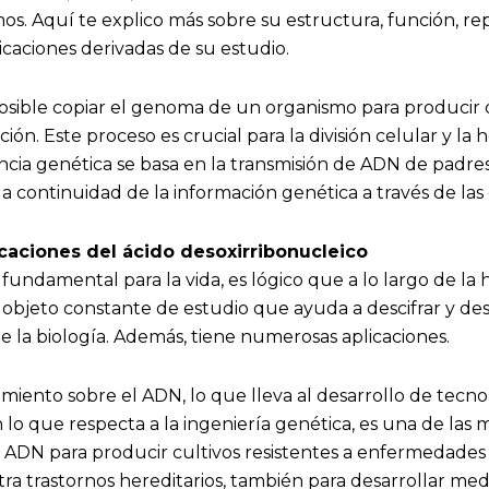
s. Aquí te explico más sobre su estructura, función, rep
licaciones derivadas de su estudio.
 posible copiar el genoma de un organismo para producir
ión. Este proceso es crucial para la división celular y la 
ncia genética se basa en la transmisión de ADN de padres 
la continuidad de la información genética a través de las
caciones del ácido desoxirribonucleico
undamental para la vida, es lógico que a lo largo de la hi
jeto constante de estudio que ayuda a descifrar y des
 la biología. Además, tiene numerosas aplicaciones.
miento sobre el ADN, lo que lleva al desarrollo de tecn
n lo que respecta a la ingeniería genética, es una de las m
 ADN para producir cultivos resistentes a enfermedades 
tra trastornos hereditarios, también para desarrollar me