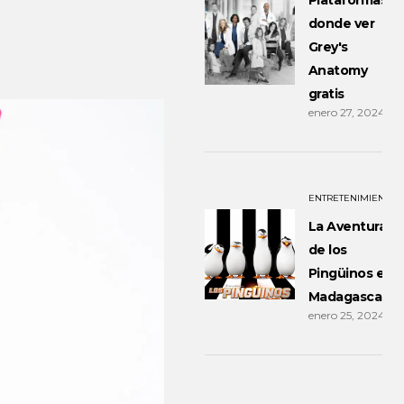
Plataformas
donde ver
Grey's
Anatomy
gratis
enero 27, 2024
ENTRETENIMIENTO
La Aventura
de los
Pingüinos en
Madagascar
enero 25, 2024