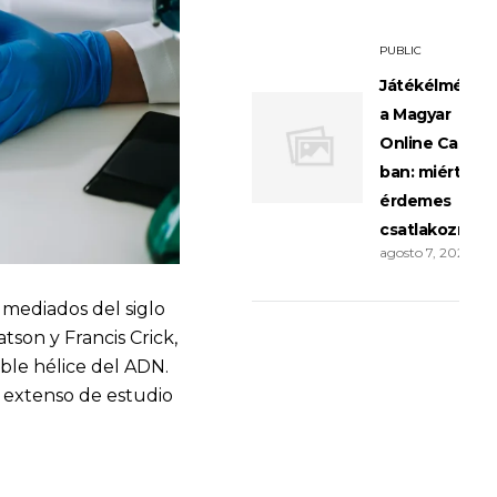
PUBLIC
Játékélménye
a Magyar
Online Casino
ban: miért
érdemes
csatlakozni?
agosto 7, 2026
 mediados del siglo
son y Francis Crick,
oble hélice del ADN.
 extenso de estudio