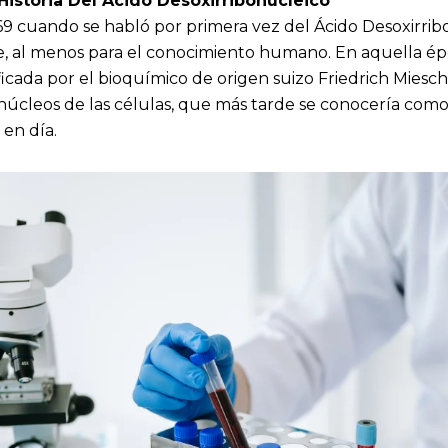
istoria Del Ácido Desoxirribonucleico
69 cuando se habló por primera vez del Ácido Desoxirrib
e, al menos para el conocimiento humano. En aquella é
icada por el bioquímico de origen suizo Friedrich Miesc
 núcleos de las células, que más tarde se conocería co
en día.