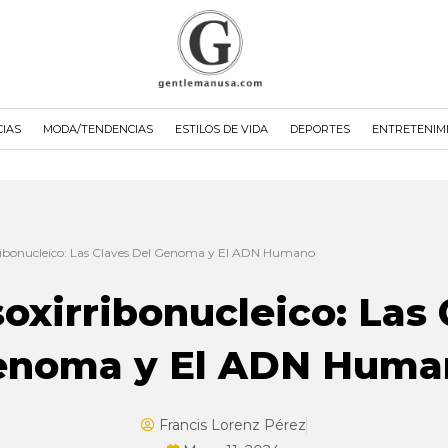
CIAS
MODA/TENDENCIAS
ESTILOS DE VIDA
DEPORTES
ENTRETENIM
ribonucleico: Las Claves Del Genoma y El ADN Humano
oxirribonucleico: Las 
enoma y El ADN Huma
Francis Lorenz Pérez