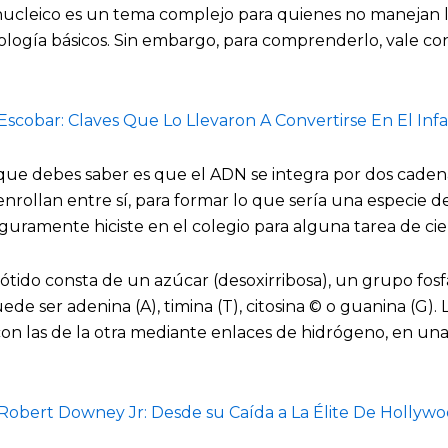
onucleico es un tema complejo para quienes no manejan 
ología básicos. Sin embargo, para comprenderlo, vale co
Escobar: Claves Que Lo Llevaron A Convertirse En El Inf
 que debes saber es que el ADN se integra por dos caden
nrollan entre sí, para formar lo que sería una especie d
guramente hiciste en el colegio para alguna tarea de cie
ótido consta de un azúcar (desoxirribosa), un grupo fos
de ser adenina (A), timina (T), citosina © o guanina (G).
n las de la otra mediante enlaces de hidrógeno, en una 
Robert Downey Jr: Desde su Caída a La Élite De Hollyw