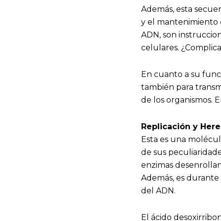
Además, esta secuenc
y el mantenimiento 
ADN, son instruccion
celulares. ¿Complica
En cuanto a su func
también para transmi
de los organismos. 
Replicación y Her
Esta es una molécula
de sus peculiaridades
enzimas desenrollan
Además, es durante 
del ADN.
El ácido desoxirribo