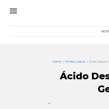
Ir
al
contenido
NOTI
Home
Fitness y salud
Ácido Desoxir
Ácido Des
G