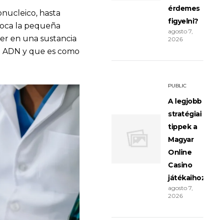
érdemes
onucleico, hasta
figyelni?
poca la pequeña
agosto 7,
her en una sustancia
2026
mo ADN y que es como
PUBLIC
A legjobb
stratégiai
tippek a
Magyar
Online
Casino
játékaihoz
agosto 7,
2026