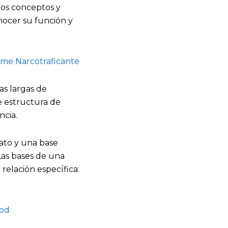
los conceptos y
nocer su función y
ame Narcotraficante
as largas de
e estructura de
ncia.
fato y una base
 Las bases de una
relación específica:
ood