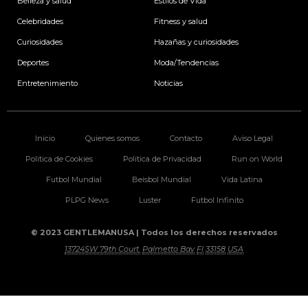
k
a
n
Belleza y salud
Estilos de Vida
m
Celebridades
Fitness y salud
Curiosidades
Hazañas y curiosidades
Deportes
Moda/Tendencias
Entretenimiento
Noticias
Inicio
Quienes somos
Contacto
Aviso Legal
Politica de Cookies
Politica de Privacidad
Run on World
Futbol Mundial
Beisbol Mundial
Vida Latina
PLPG News
Luster
Futbol Infinito
© 2023 GENTLEMANUSA | Todos los derechos reservados
13724SW 79th Court.
Palmetto Bay
Fl
33158
USA