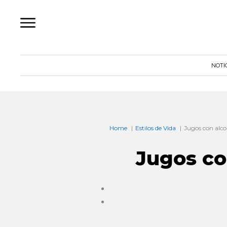
Ir
al
contenido
NOTI
Home
Estilos de Vida
Jugos con alco
Jugos co