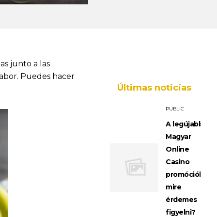
as junto a las
 sabor. Puedes hacer
Últimas noticias
PUBLIC
A legújabb
Magyar
Online
Casino
promóciók:
mire
érdemes
figyelni?