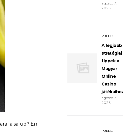
agosto 7,
2026
PUBLIC
A legjobb
stratégiai
tippek a
Magyar
Online
Casino
játékaihoz
agosto 7,
2026
ara la salud? En
PUBLIC