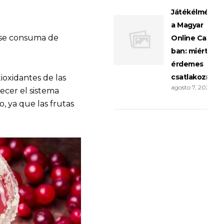
Játékélménye
a Magyar
 se consuma de
Online Casino
ban: miért
érdemes
csatlakozni?
ioxidantes de las
agosto 7, 2026
lecer el sistema
, ya que las frutas