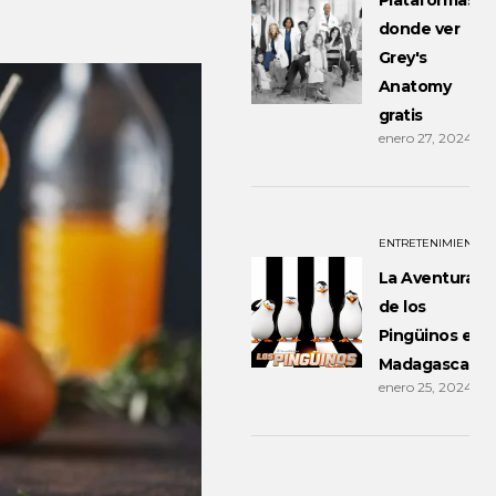
Plataformas
donde ver
Grey's
Anatomy
gratis
enero 27, 2024
ENTRETENIMIENTO
La Aventura
de los
Pingüinos en
Madagascar
enero 25, 2024