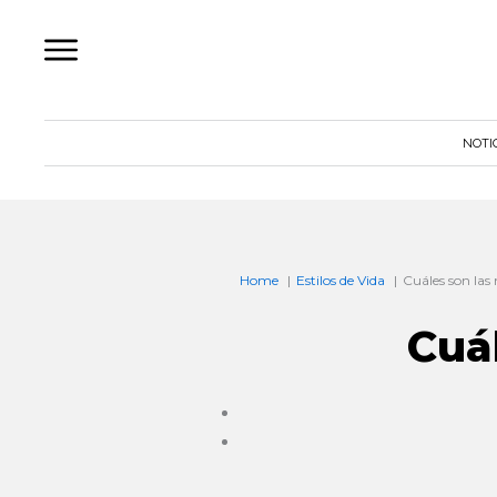
Ir
al
contenido
NOTI
Home
Estilos de Vida
Cuáles son las
Cuá