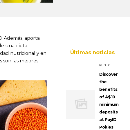
 B. Además, aporta
de una dieta
Últimas noticias
idad nutricional y en
s son las mejores
PUBLIC
Discover
the
benefits
of A$10
minimum
deposits
at PayID
Pokies