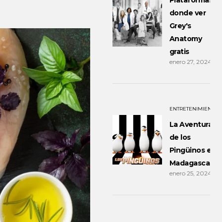
Plataformas
donde ver
Grey's
Anatomy
gratis
enero 27, 2024
ENTRETENIMIENTO
La Aventura
de los
Pingüinos en
Madagascar
enero 25, 2024