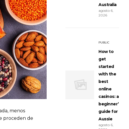
Australia
agosto 6,
2026
PUBLIC
How to
get
started
with the
best
online
casinos: a
beginner’s
rada, menos
guide for
ue proceden de
Aussie
agosto 6,