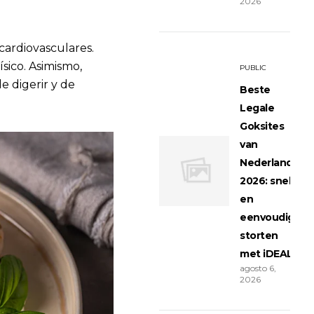
2026
cardiovasculares.
ísico. Asimismo,
PUBLIC
e digerir y de
Beste
Legale
Goksites
van
Nederland
2026: snel
en
eenvoudig
storten
met iDEAL
agosto 6,
2026