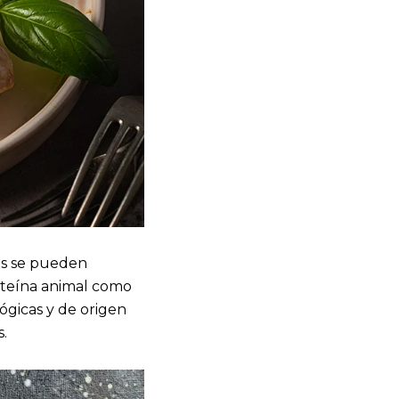
as se pueden
oteína animal como
lógicas y de origen
.