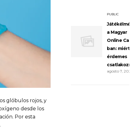
PUBLIC
Játékélménye
a Magyar
Online Casino
ban: miért
érdemes
csatlakozni?
agosto 7, 2026
s glóbulos rojos, y
 oxígeno desde los
ción. Por esta
.