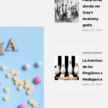
Plataformas
donde ver
Grey's
Anatomy
gratis
enero 27, 2024
ENTRETENIMIENTO
La Aventura
de los
Pingüinos en
Madagascar
enero 25, 2024