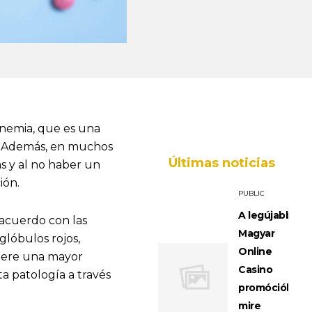
nemia, que es una
. Además, en muchos
Últimas noticias
s y al no haber un
ión.
PUBLIC
A legújabb
 acuerdo con las
Magyar
 glóbulos rojos,
Online
uiere una mayor
Casino
a patología a través
promóciók:
mire