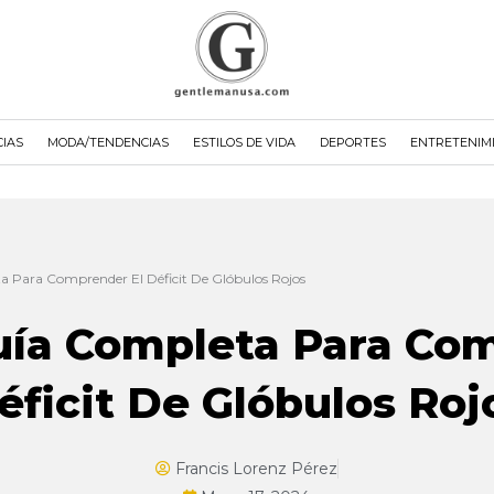
CIAS
MODA/TENDENCIAS
ESTILOS DE VIDA
DEPORTES
ENTRETENIM
 Para Comprender El Déficit De Glóbulos Rojos
uía Completa Para Com
éficit De Glóbulos Roj
Francis Lorenz Pérez