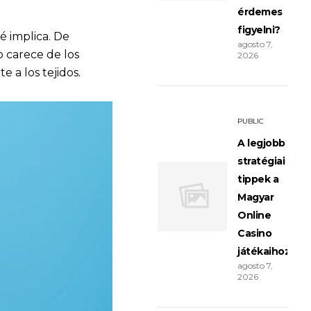
érdemes
figyelni?
é implica. De
agosto 7,
 carece de los
2026
 a los tejidos.
PUBLIC
A legjobb
stratégiai
tippek a
Magyar
Online
Casino
játékaihoz
agosto 7,
2026