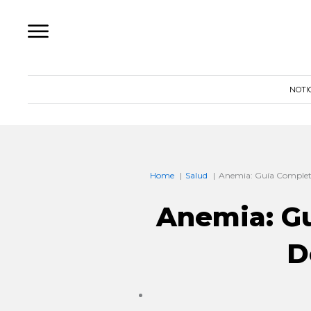
Ir
al
contenido
NOTI
Home
Salud
Anemia: Guía Completa
Anemia: G
D