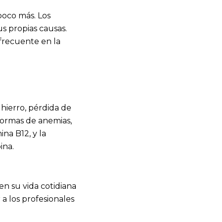
poco más. Los
us propias causas.
 frecuente en la
 hierro, pérdida de
formas de anemias,
na B12, y la
ina.
 su vida cotidiana
a los profesionales