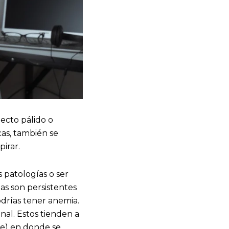
ecto pálido o
cas, también se
pirar.
 patologías o ser
s son persistentes
drías tener anemia.
nal. Estos tienden a
re) en donde se