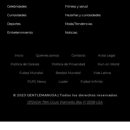
m
Celebridades
Fitness y salud
Curiosidades
Hazañas y curiosidades
Deportes
Moda/Tendencias
Entretenimiento
Noticias
Inicio
Quienes somos
Contacto
Aviso Legal
Politica de Cookies
Politica de Privacidad
Run on World
Futbol Mundial
Beisbol Mundial
Vida Latina
PLPG News
Luster
Futbol Infinito
© 2023 GENTLEMANUSA | Todos los derechos reservados
13724SW 79th Court.
Palmetto Bay
Fl
33158
USA