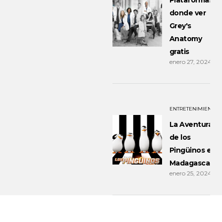
Plataformas
donde ver
Grey's
Anatomy
gratis
enero 27, 2024
ENTRETENIMIENTO
La Aventura
de los
Pingüinos en
Madagascar
enero 25, 2024