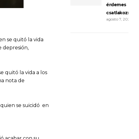
érdemes
csatlakozni?
agosto 7, 2026
n se quitó la vida
e depresión,
 quitó la vida a los
na nota de
 quien se suicidó en
ó acabar con su