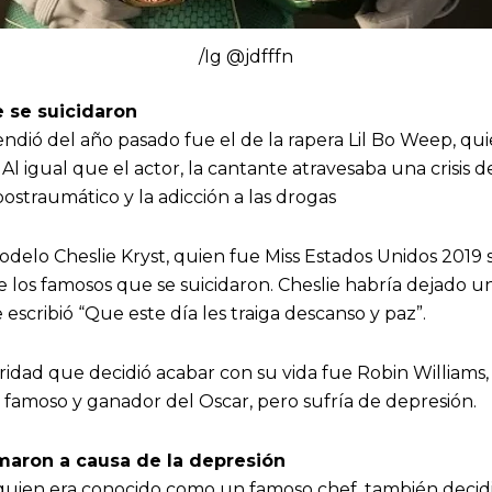
/Ig @jdfffn
 se suicidaron
ndió del año pasado fue el de la rapera Lil Bo Weep, quie
Al igual que el actor, la cantante atravesaba una crisis d
postraumático y la adicción a las drogas
delo Cheslie Kryst, quien fue Miss Estados Unidos 2019 se
e los famosos que se suicidaron. Cheslie habría dejado u
scribió “Que este día les traiga descanso y paz”.
ridad que decidió acabar con su vida fue Robin Williams,
r famoso y ganador del Oscar, pero sufría de depresión.
maron a causa de la depresión
uien era conocido como un famoso chef, también decidi