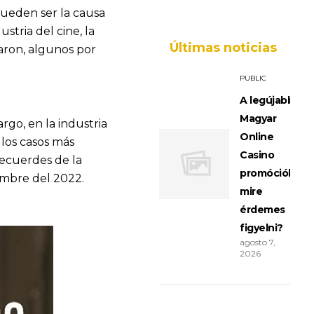
Pueden ser la causa
stria del cine, la
Últimas noticias
daron, algunos por
PUBLIC
A legújabb
Magyar
go, en la industria
Online
los casos más
Casino
recuerdes de la
promóciók:
embre del 2022.
mire
érdemes
figyelni?
agosto 7,
2026