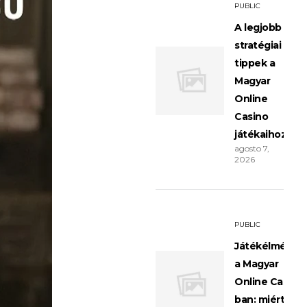
PUBLIC
A legjobb
stratégiai
tippek a
Magyar
Online
Casino
játékaihoz
agosto 7,
2026
PUBLIC
Játékélménye
a Magyar
Online Casino
ban: miért