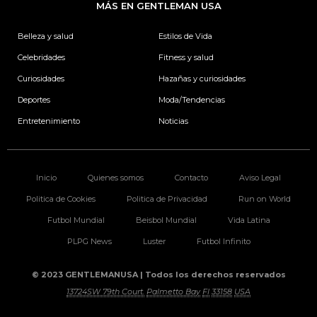
b
a
e
t
MÁS EN GENTLEMAN USA
o
g
d
e
o
r
i
r
k
a
n
Belleza y salud
Estilos de Vida
m
Celebridades
Fitness y salud
Curiosidades
Hazañas y curiosidades
Deportes
Moda/Tendencias
Entretenimiento
Noticias
Inicio
Quienes somos
Contacto
Aviso Legal
Politica de Cookies
Politica de Privacidad
Run on World
Futbol Mundial
Beisbol Mundial
Vida Latina
PLPG News
Luster
Futbol Infinito
© 2023 GENTLEMANUSA | Todos los derechos reservados
13724SW 79th Court.
Palmetto Bay
Fl
33158
USA