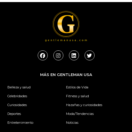
F
I
L
T
a
n
i
w
c
s
n
i
e
t
k
t
b
a
e
t
MÁS EN GENTLEMAN USA
o
g
d
e
o
r
i
r
k
a
n
Belleza y salud
Estilos de Vida
m
Celebridades
Fitness y salud
Curiosidades
Hazañas y curiosidades
Deportes
Moda/Tendencias
Entretenimiento
Noticias