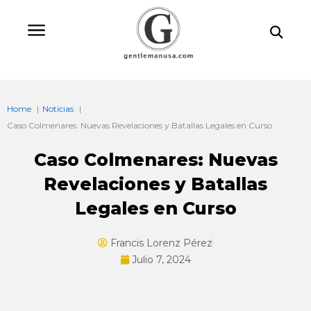
Ir
Bu
al
contenido
Home
Noticias
Caso Colmenares: Nuevas Revelaciones y Batallas Legales en Curso
Caso Colmenares: Nuevas
Revelaciones y Batallas
Legales en Curso
Francis Lorenz Pérez
Julio 7, 2024