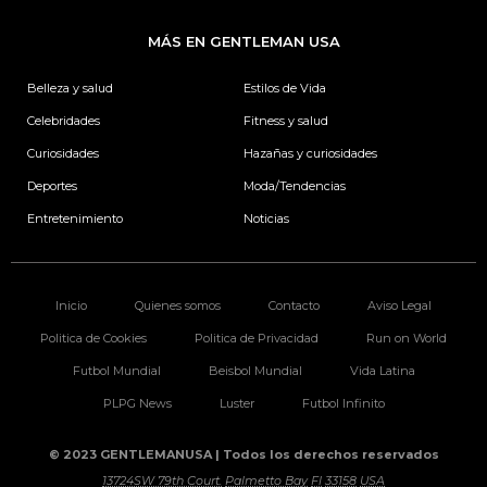
e
t
k
t
b
a
e
t
MÁS EN GENTLEMAN USA
o
g
d
e
o
r
i
r
k
a
n
Belleza y salud
Estilos de Vida
m
Celebridades
Fitness y salud
Curiosidades
Hazañas y curiosidades
Deportes
Moda/Tendencias
Entretenimiento
Noticias
Inicio
Quienes somos
Contacto
Aviso Legal
Politica de Cookies
Politica de Privacidad
Run on World
Futbol Mundial
Beisbol Mundial
Vida Latina
PLPG News
Luster
Futbol Infinito
© 2023 GENTLEMANUSA | Todos los derechos reservados
13724SW 79th Court.
Palmetto Bay
Fl
33158
USA