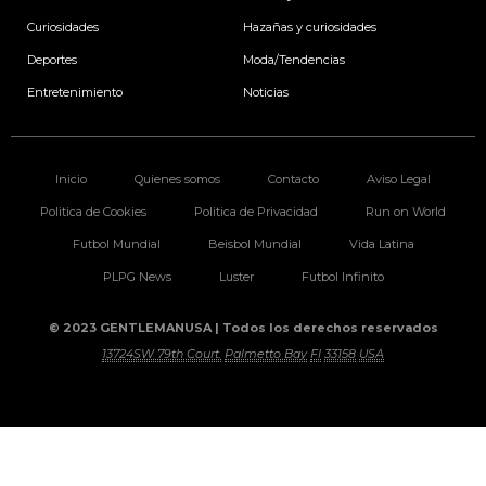
Curiosidades
Hazañas y curiosidades
Deportes
Moda/Tendencias
Entretenimiento
Noticias
Inicio
Quienes somos
Contacto
Aviso Legal
Politica de Cookies
Politica de Privacidad
Run on World
Futbol Mundial
Beisbol Mundial
Vida Latina
PLPG News
Luster
Futbol Infinito
© 2023 GENTLEMANUSA | Todos los derechos reservados
13724SW 79th Court.
Palmetto Bay
Fl
33158
USA