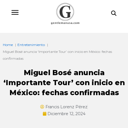
Ir
Bu
al
contenido
Home
Entretenimiento
Miguel Bosé anuncia ‘Importante Tour’ con inicio en México: fechas
confirmadas
Miguel Bosé anuncia
‘Importante Tour’ con inicio en
México: fechas confirmadas
Francis Lorenz Pérez
Diciembre 12, 2024