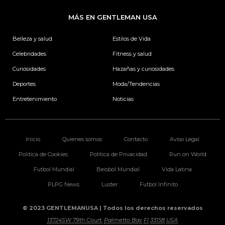
e
t
k
t
b
a
e
t
MÁS EN GENTLEMAN USA
o
g
d
e
o
r
i
r
k
a
n
Belleza y salud
Estilos de Vida
m
Celebridades
Fitness y salud
Curiosidades
Hazañas y curiosidades
Deportes
Moda/Tendencias
Entretenimiento
Noticias
Inicio
Quienes somos
Contacto
Aviso Legal
Politica de Cookies
Politica de Privacidad
Run on World
Futbol Mundial
Beisbol Mundial
Vida Latina
PLPG News
Luster
Futbol Infinito
© 2023 GENTLEMANUSA | Todos los derechos reservados
13724SW 79th Court.
Palmetto Bay
Fl
33158
USA