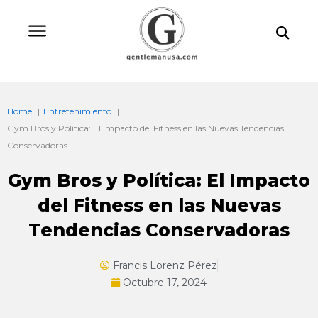
Ir
Bu
al
contenido
Home
Entretenimiento
Gym Bros y Política: El Impacto del Fitness en las Nuevas Tendencias
Conservadoras
Gym Bros y Política: El Impacto
del Fitness en las Nuevas
Tendencias Conservadoras
Francis Lorenz Pérez
Octubre 17, 2024