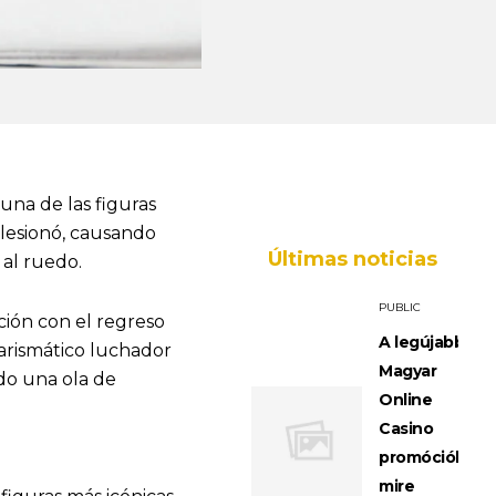
una de las figuras
lesionó, causando
Últimas noticias
al ruedo.
PUBLIC
ción con el regreso
A legújabb
arismático luchador
Magyar
do una ola de
Online
Casino
promóciók:
mire