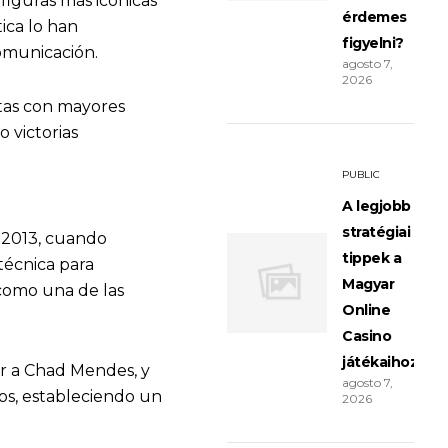
iguras más icónicas
érdemes
ica lo han
figyelni?
comunicación.
agosto 7,
2026
tas con mayores
 victorias
PUBLIC
A legjobb
stratégiai
 2013, cuando
tippek a
técnica para
Magyar
como una de las
Online
Casino
játékaihoz
ar a Chad Mendes, y
agosto 7,
dos, estableciendo un
2026