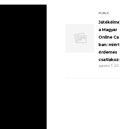
PUBLIC
Játékélménye
a Magyar
Online Casino
ban: miért
érdemes
csatlakozni?
agosto 7, 2026