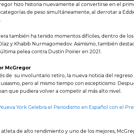
regor hizo historia nuevamente al convertirse en el pri
 categorías de peso simultáneamente, al derrotar a Eddi
.
rera también ha tenido momentos difíciles, dentro de los
Díaz y Khabib Nurmagomedov. Asimismo, también destaca
 última pelea contra Dustin Poirier en 2021.
or McGregor
s de su involuntario retiro, la nueva noticia del regre
ntusiasmo, pero al mismo tiempo con escepticismo. Despué
n que pudiera volver a competir al más alto nivel.
Nueva York Celebra el Periodismo en Español con el P
n atleta de alto rendimiento y uno de los mejores, McGr