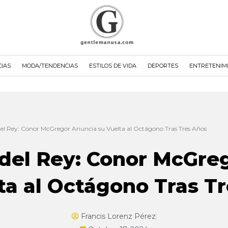
CIAS
MODA/TENDENCIAS
ESTILOS DE VIDA
DEPORTES
ENTRETENIM
del Rey: Conor McGregor Anuncia su Vuelta al Octágono Tras Tres Años
 del Rey: Conor McGre
ta al Octágono Tras T
Francis Lorenz Pérez