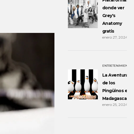
Plataformas
donde ver
Grey's
Anatomy
gratis
enero 27, 2024
ENTRETENIMIENTO
La Aventura
de los
Pingüinos en
Madagascar
enero 25, 2024