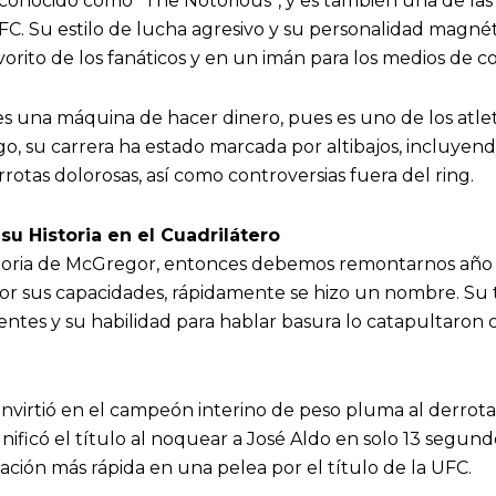
onocido como “The Notorious”, y es también una de las f
 UFC. Su estilo de lucha agresivo y su personalidad magnét
orito de los fanáticos y en un imán para los medios de 
s una máquina de hacer dinero, pues es uno de los atle
o, su carrera ha estado marcada por altibajos, incluyendo
rotas dolorosas, así como controversias fuera del ring.
u Historia en el Cuadrilátero
istoria de McGregor, entonces debemos remontarnos año
or sus capacidades, rápidamente se hizo un nombre. Su 
ntes y su habilidad para hablar basura lo catapultaron 
convirtió en el campeón interino de peso pluma al derrot
nificó el título al noquear a José Aldo en solo 13 segun
ización más rápida en una pelea por el título de la UFC.