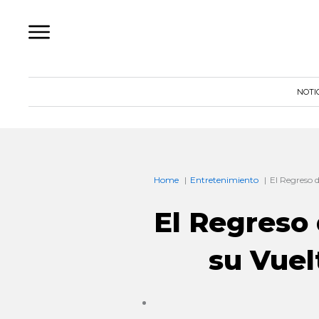
Ir
al
contenido
NOTI
Home
Entretenimiento
El Regreso 
El Regreso
su Vuel