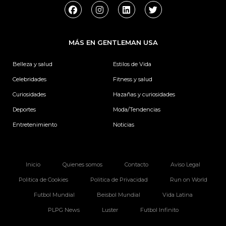
F
I
L
T
a
n
i
w
c
s
n
i
e
t
k
t
b
a
e
t
MÁS EN GENTLEMAN USA
o
g
d
e
o
r
i
r
k
a
n
Belleza y salud
Estilos de Vida
m
Celebridades
Fitness y salud
Curiosidades
Hazañas y curiosidades
Deportes
Moda/Tendencias
Entretenimiento
Noticias
Inicio
Quienes somos
Contacto
Aviso Legal
Politica de Cookies
Politica de Privacidad
Run on World
Futbol Mundial
Beisbol Mundial
Vida Latina
PLPG News
Luster
Futbol Infinito