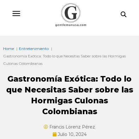
Ir
Bu
al
contenido
Home
Entretenimiento
Gastronomía Exótica: Todo lo que Necesitas Saber sobre las Hormigas
Culonas Colombianas
Gastronomía Exótica: Todo lo
que Necesitas Saber sobre las
Hormigas Culonas
Colombianas
Francis Lorenz Pérez
Julio 10, 2024