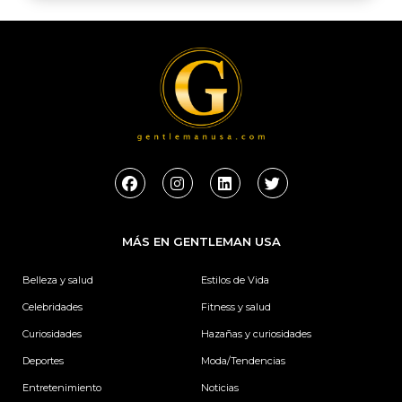
F
I
L
T
a
n
i
w
c
s
n
i
e
t
k
t
b
a
e
t
MÁS EN GENTLEMAN USA
o
g
d
e
o
r
i
r
k
a
n
Belleza y salud
Estilos de Vida
m
Celebridades
Fitness y salud
Curiosidades
Hazañas y curiosidades
Deportes
Moda/Tendencias
Entretenimiento
Noticias