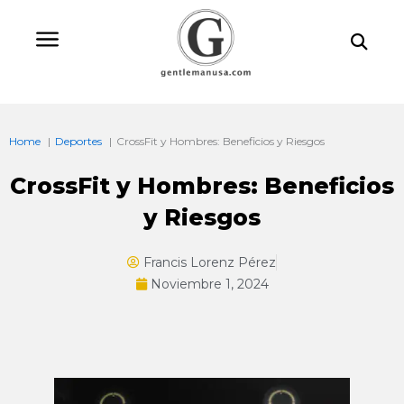
Ir
Bu
al
contenido
Home
Deportes
CrossFit y Hombres: Beneficios y Riesgos
CrossFit y Hombres: Beneficios
y Riesgos
Francis Lorenz Pérez
Noviembre 1, 2024