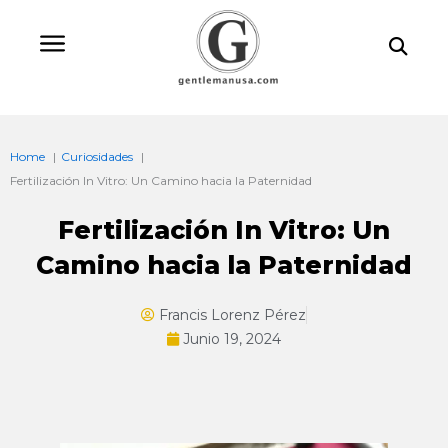
Ir
Bu
al
contenido
Home
Curiosidades
Fertilización In Vitro: Un Camino hacia la Paternidad
Fertilización In Vitro: Un
Camino hacia la Paternidad
Francis Lorenz Pérez
Junio 19, 2024