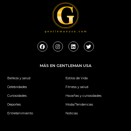
F
I
L
T
a
n
i
w
c
s
n
i
e
t
k
t
b
a
e
t
MÁS EN GENTLEMAN USA
o
g
d
e
o
r
i
r
k
a
n
Belleza y salud
Estilos de Vida
m
Celebridades
Fitness y salud
Curiosidades
Hazañas y curiosidades
Deportes
Moda/Tendencias
Entretenimiento
Noticias