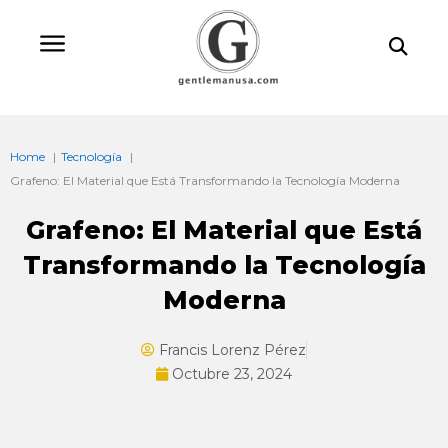
Ir
Bu
al
contenido
Home
Tecnología
Grafeno: El Material que Está Transformando la Tecnología Moderna
Grafeno: El Material que Está
Transformando la Tecnología
Moderna
Francis Lorenz Pérez
Octubre 23, 2024