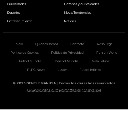
Curiosidades
Hazañas y curiosidades
Deportes
Moda/Tendencias
Entretenimiento
Noticias
Inicio
Quienes somos
Contacto
Aviso Legal
Politica de Cookies
Politica de Privacidad
Run on World
Futbol Mundial
Beisbol Mundial
Vida Latina
PLPG News
Luster
Futbol Infinito
© 2023 GENTLEMANUSA | Todos los derechos reservados
13724SW 79th Court.
Palmetto Bay
Fl
33158
USA