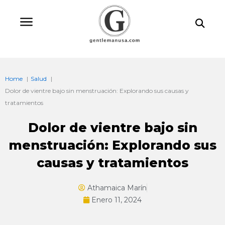
Ir
Bu
al
contenido
Home
Salud
Dolor de vientre bajo sin menstruación: Explorando sus causas y
tratamientos
Dolor de vientre bajo sin
menstruación: Explorando sus
causas y tratamientos
Athamaica Marín
Enero 11, 2024