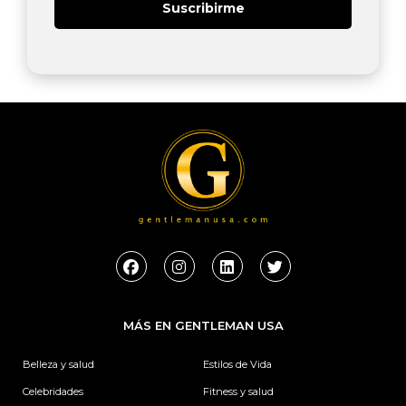
Suscribirme
F
I
L
T
a
n
i
w
c
s
n
i
e
t
k
t
b
a
e
t
MÁS EN GENTLEMAN USA
o
g
d
e
o
r
i
r
k
a
n
Belleza y salud
Estilos de Vida
m
Celebridades
Fitness y salud