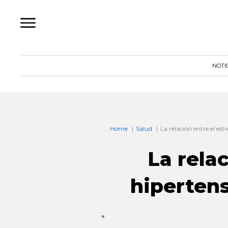
Ir
al
contenido
NOTI
Home
Salud
La relación entre el est
La relac
hipertens