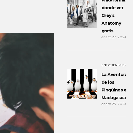
Plataformas
donde ver
Grey's
Anatomy
gratis
enero 27, 2024
ENTRETENIMIENTO
La Aventura
de los
Pingüinos en
Madagascar
enero 25, 2024