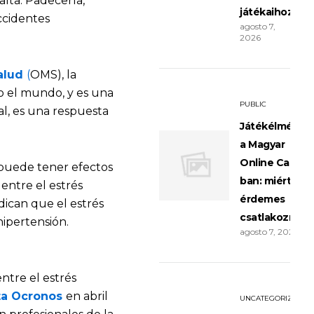
alta. Padecerla,
játékaihoz
ccidentes
agosto 7,
2026
alud
(
OMS), la
o el mundo, y es una
PUBLIC
al, es una respuesta
Játékélménye
a Magyar
Online Casino
 puede tener efectos
ban: miért
 entre el estrés
érdemes
dican que el estrés
csatlakozni?
hipertensión.
agosto 7, 2026
tre el estrés
ta Ocronos
en abril
UNCATEGORIZED