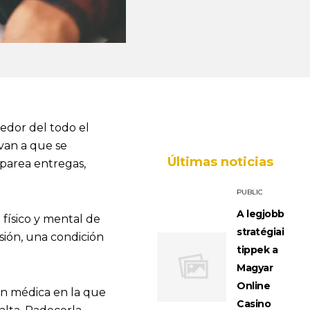
edor del todo el
evan a que se
Últimas noticias
parea entregas,
PUBLIC
A legjobb
 físico y mental de
stratégiai
sión, una condición
tippek a
Magyar
Online
ón médica en la que
Casino