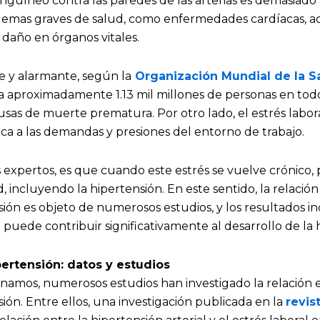
sanguíneo contra las paredes de las arterias es demasiado 
lemas graves de salud, como enfermedades cardíacas, a
daño en órganos vitales.
 y alarmante, según la
Organización Mundial de la S
 a aproximadamente 1.13 mil millones de personas en tod
ausas de muerte prematura. Por otro lado, el estrés labor
ógica a las demandas y presiones del entorno de trabajo.
 expertos, es que cuando este estrés se vuelve crónico,
, incluyendo la hipertensión. En este sentido, la relación
nsión es objeto de numerosos estudios, y los resultados in
o puede contribuir significativamente al desarrollo de la 
pertensión: datos y estudios
mos, numerosos estudios han investigado la relación en
sión. Entre ellos, una investigación publicada en la
revis