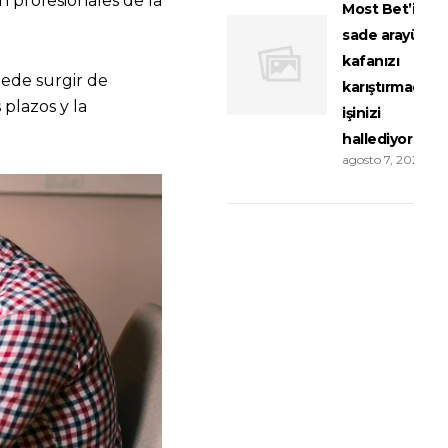
en profesionales de la
Most Bet’in
sade arayüzü
kafanızı
uede surgir de
karıştırmadan
 plazos y la
işinizi
hallediyor
agosto 7, 2026