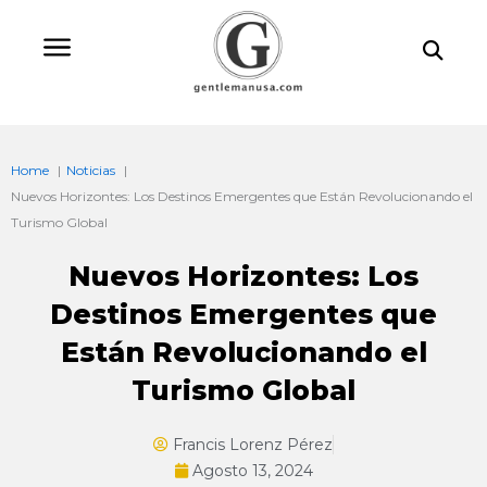
Ir
Bu
al
contenido
Home
Noticias
Nuevos Horizontes: Los Destinos Emergentes que Están Revolucionando el
Turismo Global
Nuevos Horizontes: Los
Destinos Emergentes que
Están Revolucionando el
Turismo Global
Francis Lorenz Pérez
Agosto 13, 2024