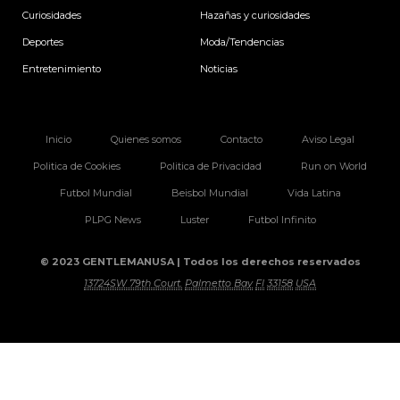
Curiosidades
Hazañas y curiosidades
Deportes
Moda/Tendencias
Entretenimiento
Noticias
Inicio
Quienes somos
Contacto
Aviso Legal
Politica de Cookies
Politica de Privacidad
Run on World
Futbol Mundial
Beisbol Mundial
Vida Latina
PLPG News
Luster
Futbol Infinito
© 2023 GENTLEMANUSA | Todos los derechos reservados
13724SW 79th Court.
Palmetto Bay
Fl
33158
USA