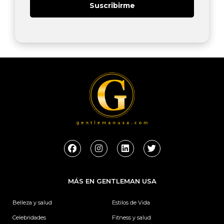
Suscribirme
F
I
L
T
a
n
i
w
c
s
n
i
e
t
k
t
b
a
e
t
MÁS EN GENTLEMAN USA
o
g
d
e
o
r
i
r
k
a
n
Belleza y salud
Estilos de Vida
m
Celebridades
Fitness y salud