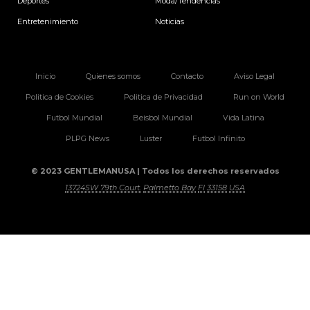
Deportes
Moda/Tendencias
Entretenimiento
Noticias
Inicio
Quienes somos
Contacto
Aviso Legal
Politica de Cookies
Politica de Privacidad
Run on World
Futbol Mundial
Beisbol Mundial
Vida Latina
PLPG News
Luster
Futbol Infinito
© 2023 GENTLEMANUSA | Todos los derechos reservados
13724SW 79th Court.
Palmetto Bay
Fl
33158
USA