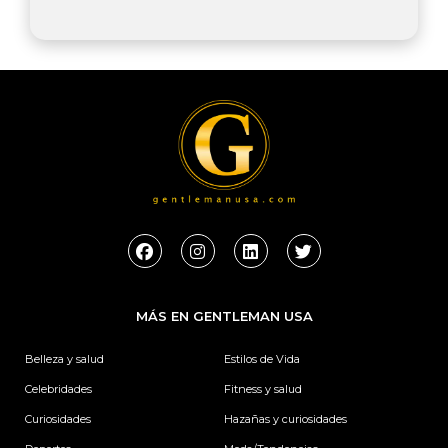
F
I
L
T
a
n
i
w
c
s
n
i
e
t
k
t
b
a
e
t
MÁS EN GENTLEMAN USA
o
g
d
e
o
r
i
r
k
a
n
Belleza y salud
Estilos de Vida
m
Celebridades
Fitness y salud
Curiosidades
Hazañas y curiosidades