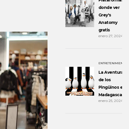
Plataformas
donde ver
Grey's
Anatomy
gratis
enero 27, 2024
ENTRETENIMIENTO
La Aventura
de los
Pingüinos en
Madagascar
enero 25, 2024