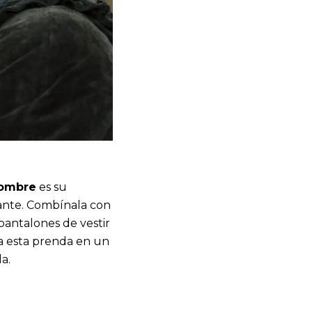
hombre
es su
gante. Combínala con
pantalones de vestir
 a esta prenda en un
a.