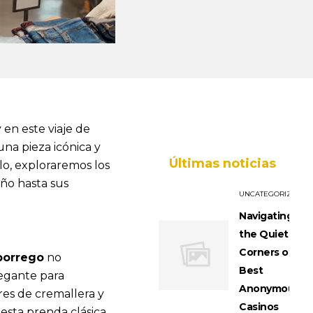
en este viaje de
a pieza icónica y
Últimas noticias
lo, exploraremos los
ño hasta sus
UNCATEGORIZED
Navigating
the Quiet
Corners of
borrego
no
Best
egante para
Anonymous
res de cremallera y
Casinos
sta prenda clásica.