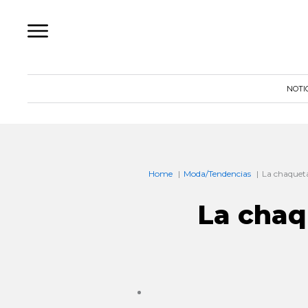
Ir
al
contenido
NOTI
Home
Moda/Tendencias
La chaquet
La chaq