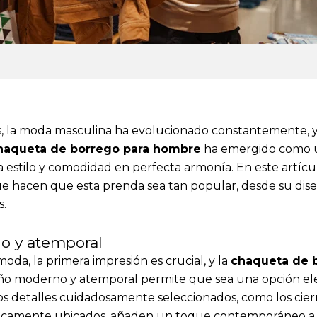
 la moda masculina ha evolucionado constantemente, y 
haqueta de borrego para hombre
ha emergido como un
 estilo y comodidad en perfecta armonía. En este artícu
ue hacen que esta prenda sea tan popular, desde su dise
s.
o y atemporal
oda, la primera impresión es crucial, y la
chaqueta de 
eño moderno y atemporal permite que sea una opción el
os detalles cuidadosamente seleccionados, como los cier
tégicamente ubicados, añaden un toque contemporáneo a e