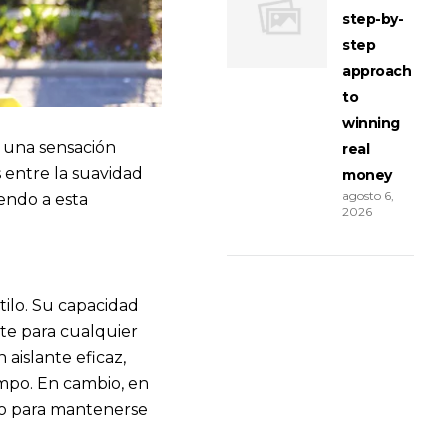
step-by-
step
approach
to
winning
a una sensación
real
 entre la suavidad
money
agosto 6,
iendo a esta
2026
stilo. Su capacidad
nte para cualquier
aislante eficaz,
empo. En cambio, en
cto para mantenerse