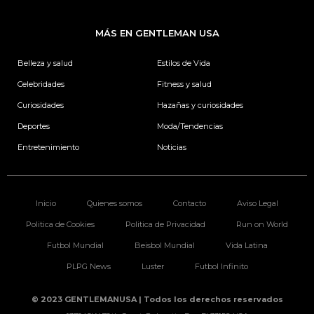
c
s
n
i
e
t
k
t
b
a
e
t
MÁS EN GENTLEMAN USA
o
g
d
e
o
r
i
r
k
a
n
Belleza y salud
Estilos de Vida
m
Celebridades
Fitness y salud
Curiosidades
Hazañas y curiosidades
Deportes
Moda/Tendencias
Entretenimiento
Noticias
Inicio
Quienes somos
Contacto
Aviso Legal
Politica de Cookies
Politica de Privacidad
Run on World
Futbol Mundial
Beisbol Mundial
Vida Latina
PLPG News
Luster
Futbol Infinito
© 2023 GENTLEMANUSA | Todos los derechos reservados