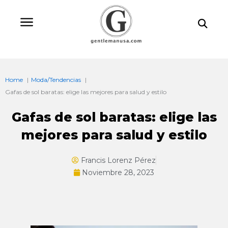
Ir
Bu
al
contenido
Home
Moda/Tendencias
Gafas de sol baratas: elige las mejores para salud y estilo
Gafas de sol baratas: elige las
mejores para salud y estilo
Francis Lorenz Pérez
Noviembre 28, 2023