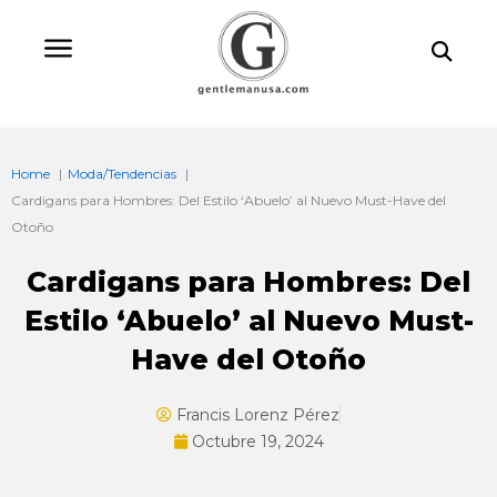
Ir
Bu
al
contenido
Home
Moda/Tendencias
Cardigans para Hombres: Del Estilo ‘Abuelo’ al Nuevo Must-Have del
Otoño
Cardigans para Hombres: Del
Estilo ‘Abuelo’ al Nuevo Must-
Have del Otoño
Francis Lorenz Pérez
Octubre 19, 2024