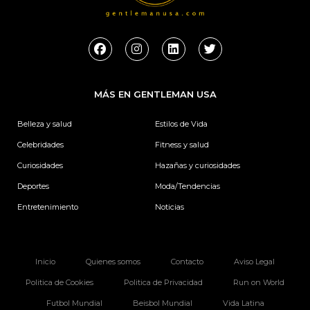
F
I
L
T
a
n
i
w
c
s
n
i
e
t
k
t
b
a
e
t
MÁS EN GENTLEMAN USA
o
g
d
e
o
r
i
r
k
a
n
Belleza y salud
Estilos de Vida
m
Celebridades
Fitness y salud
Curiosidades
Hazañas y curiosidades
Deportes
Moda/Tendencias
Entretenimiento
Noticias
Inicio
Quienes somos
Contacto
Aviso Legal
Politica de Cookies
Politica de Privacidad
Run on World
Futbol Mundial
Beisbol Mundial
Vida Latina