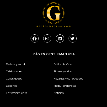
F
I
L
T
a
n
i
w
c
s
n
i
e
t
k
t
b
a
e
t
MÁS EN GENTLEMAN USA
o
g
d
e
o
r
i
r
k
a
n
Belleza y salud
Estilos de Vida
m
Celebridades
Fitness y salud
Curiosidades
Hazañas y curiosidades
Deportes
Moda/Tendencias
Entretenimiento
Noticias