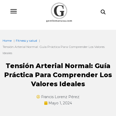
Ir
Bu
al
contenido
Home
Fitness y salud
Tensión Arterial Normal: Guía Práctica Para Comprender Los Valores
Ideales
Tensión Arterial Normal: Guía
Práctica Para Comprender Los
Valores Ideales
Francis Lorenz Pérez
Mayo 1, 2024