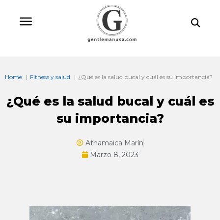
Ir
Bu
al
contenido
Home
Fitness y salud
¿Qué es la salud bucal y cuál es su importancia?
¿Qué es la salud bucal y cuál es
su importancia?
Athamaica Marín
Marzo 8, 2023