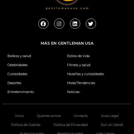
F
I
L
T
a
n
i
w
c
s
n
i
e
t
k
t
b
a
e
t
MÁS EN GENTLEMAN USA
o
g
d
e
o
r
i
r
k
a
n
Belleza y salud
Estilos de Vida
m
Celebridades
Fitness y salud
Curiosidades
Hazañas y curiosidades
Deportes
Moda/Tendencias
Entretenimiento
Noticias
Inicio
Quienes somos
Contacto
Aviso Legal
Politica de Cookies
Politica de Privacidad
Run on World
Futbol Mundial
Beisbol Mundial
Vida Latina