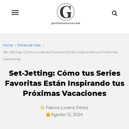
Ir
Bu
al
contenido
Home
Estilos de Vida
Set-Jetting: Cómo tus Series Favoritas Están Inspirando tus Próximas
Vacaciones
Set-Jetting: Cómo tus Series
Favoritas Están Inspirando tus
Próximas Vacaciones
Francis Lorenz Pérez
Agosto 12, 2024