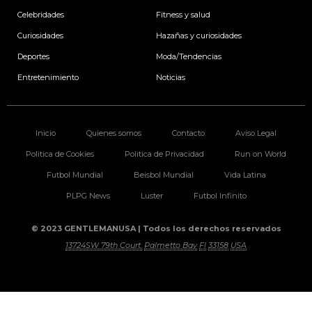
m
Celebridades
Fitness y salud
Curiosidades
Hazañas y curiosidades
Deportes
Moda/Tendencias
Entretenimiento
Noticias
Inicio
Quienes somos
Contacto
Aviso Legal
Politica de Cookies
Politica de Privacidad
Run on World
Futbol Mundial
Beisbol Mundial
Vida Latina
PLPG News
Luster
Futbol Infinito
© 2023 GENTLEMANUSA | Todos los derechos reservados
13724SW 79th Court.
Palmetto Bay
Fl
33158
USA