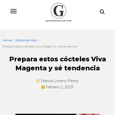
Ir
Bu
al
contenido
Home
Estilos de Vida
Prepara estos cócteles Viva Magenta y sé tendencia
Prepara estos cócteles Viva
Magenta y sé tendencia
Francis Lorenz Pérez
Febrero 2, 2023