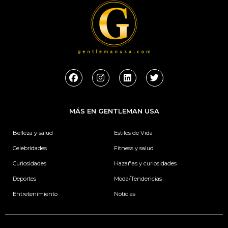
F
I
L
T
a
n
i
w
c
s
n
i
e
t
k
t
b
a
e
t
MÁS EN GENTLEMAN USA
o
g
d
e
o
r
i
r
k
a
n
Belleza y salud
Estilos de Vida
m
Celebridades
Fitness y salud
Curiosidades
Hazañas y curiosidades
Deportes
Moda/Tendencias
Entretenimiento
Noticias