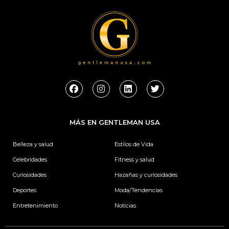
F
I
L
T
a
n
i
w
c
s
n
i
e
t
k
t
b
a
e
t
MÁS EN GENTLEMAN USA
o
g
d
e
o
r
i
r
k
a
n
Belleza y salud
Estilos de Vida
m
Celebridades
Fitness y salud
Curiosidades
Hazañas y curiosidades
Deportes
Moda/Tendencias
Entretenimiento
Noticias