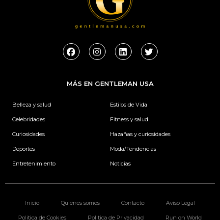
F
I
L
T
a
n
i
w
c
s
n
i
e
t
k
t
b
a
e
t
MÁS EN GENTLEMAN USA
o
g
d
e
o
r
i
r
k
a
n
Belleza y salud
Estilos de Vida
m
Celebridades
Fitness y salud
Curiosidades
Hazañas y curiosidades
Deportes
Moda/Tendencias
Entretenimiento
Noticias
Inicio
Quienes somos
Contacto
Aviso Legal
Politica de Cookies
Politica de Privacidad
Run on World