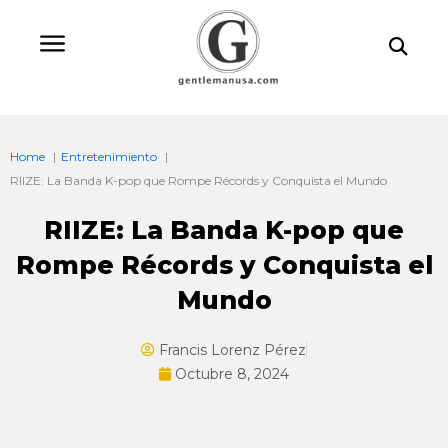
Ir
Bu
al
contenido
Home
Entretenimiento
RIIZE: La Banda K-pop que Rompe Récords y Conquista el Mundo
RIIZE: La Banda K-pop que
Rompe Récords y Conquista el
Mundo
Francis Lorenz Pérez
Octubre 8, 2024