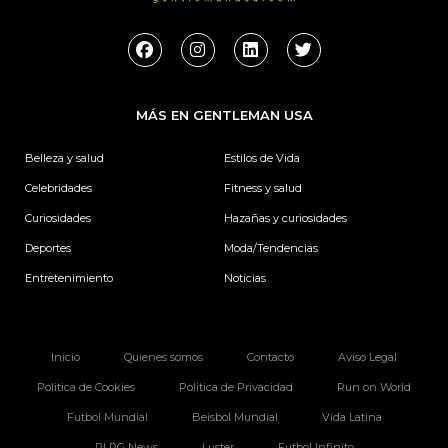
F
I
L
T
a
n
i
w
c
s
n
i
e
t
k
t
b
a
e
t
MÁS EN GENTLEMAN USA
o
g
d
e
o
r
i
r
k
a
n
Belleza y salud
Estilos de Vida
m
Celebridades
Fitness y salud
Curiosidades
Hazañas y curiosidades
Deportes
Moda/Tendencias
Entretenimiento
Noticias
Inicio
Quienes somos
Contacto
Aviso Legal
Politica de Cookies
Politica de Privacidad
Run on World
Futbol Mundial
Beisbol Mundial
Vida Latina
PLPG News
Luster
Futbol Infinito