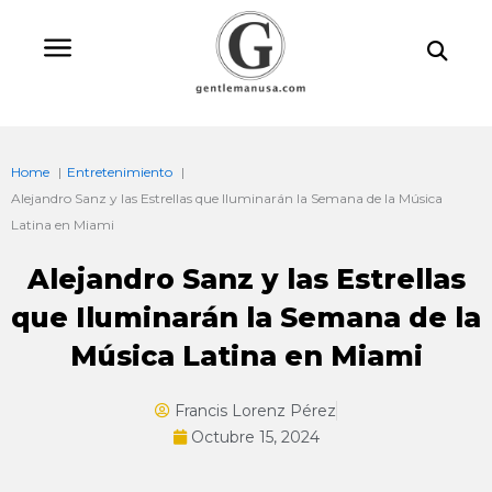
Ir
Bu
al
contenido
Home
Entretenimiento
Alejandro Sanz y las Estrellas que Iluminarán la Semana de la Música
Latina en Miami
Alejandro Sanz y las Estrellas
que Iluminarán la Semana de la
Música Latina en Miami
Francis Lorenz Pérez
Octubre 15, 2024