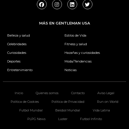
F
I
L
T
a
n
i
w
c
s
n
i
e
t
k
t
b
a
e
t
MÁS EN GENTLEMAN USA
o
g
d
e
o
r
i
r
k
a
n
Belleza y salud
Estilos de Vida
m
Celebridades
Fitness y salud
Curiosidades
Hazañas y curiosidades
Deportes
Moda/Tendencias
Entretenimiento
Noticias
Inicio
Quienes somos
Contacto
Aviso Legal
Politica de Cookies
Politica de Privacidad
Run on World
Futbol Mundial
Beisbol Mundial
Vida Latina
PLPG News
Luster
Futbol Infinito