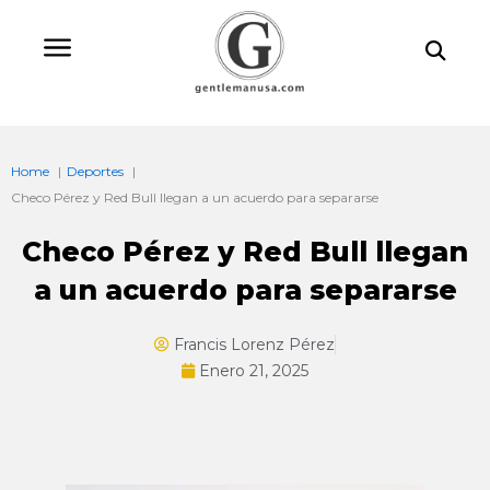
Ir
Bu
al
contenido
Home
Deportes
Checo Pérez y Red Bull llegan a un acuerdo para separarse
Checo Pérez y Red Bull llegan
a un acuerdo para separarse
Francis Lorenz Pérez
Enero 21, 2025