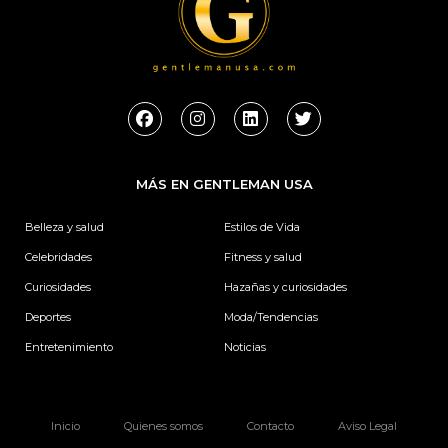
F
I
L
T
a
n
i
w
c
s
n
i
e
t
k
t
b
a
e
t
MÁS EN GENTLEMAN USA
o
g
d
e
o
r
i
r
k
a
n
Belleza y salud
Estilos de Vida
m
Celebridades
Fitness y salud
Curiosidades
Hazañas y curiosidades
Deportes
Moda/Tendencias
Entretenimiento
Noticias
Inicio
Quienes somos
Contacto
Aviso Legal