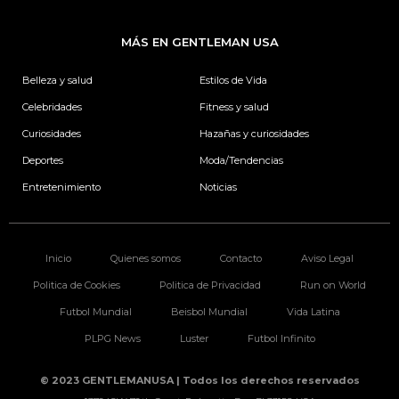
c
s
n
i
e
t
k
t
b
a
e
t
MÁS EN GENTLEMAN USA
o
g
d
e
o
r
i
r
k
a
n
Belleza y salud
Estilos de Vida
m
Celebridades
Fitness y salud
Curiosidades
Hazañas y curiosidades
Deportes
Moda/Tendencias
Entretenimiento
Noticias
Inicio
Quienes somos
Contacto
Aviso Legal
Politica de Cookies
Politica de Privacidad
Run on World
Futbol Mundial
Beisbol Mundial
Vida Latina
PLPG News
Luster
Futbol Infinito
© 2023 GENTLEMANUSA | Todos los derechos reservados