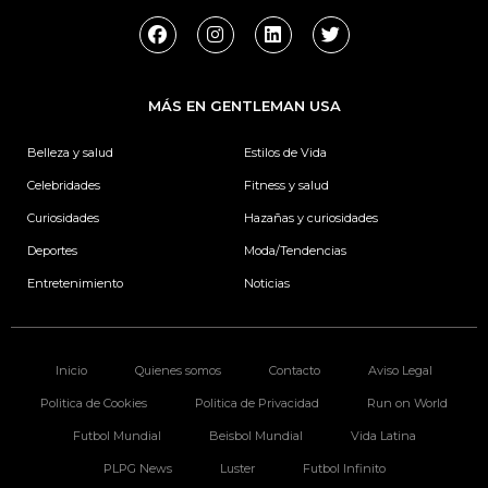
F
I
L
T
a
n
i
w
c
s
n
i
e
t
k
t
b
a
e
t
MÁS EN GENTLEMAN USA
o
g
d
e
o
r
i
r
k
a
n
Belleza y salud
Estilos de Vida
m
Celebridades
Fitness y salud
Curiosidades
Hazañas y curiosidades
Deportes
Moda/Tendencias
Entretenimiento
Noticias
Inicio
Quienes somos
Contacto
Aviso Legal
Politica de Cookies
Politica de Privacidad
Run on World
Futbol Mundial
Beisbol Mundial
Vida Latina
PLPG News
Luster
Futbol Infinito