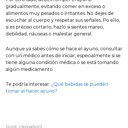
gradualmente, evitando comer en exceso o
alimentos muy pesados o irritantes. No dejes de
escuchar al cuerpo y respetar sus señales. Po ello,
si es preciso cortarlo, hazlo si sientes mareo,
debilidad, náuseas o malestar general.
Aunque ya sabes cómo se hace el ayuno, consultar
con un médico antes de iniciar, especialmente si se
tiene alguna condición médica o se está tomando
algún medicamento.
Te podría interesar:
¿Qué bebidas se pueden
tomar al hacer ayuno?
[post_navigation]