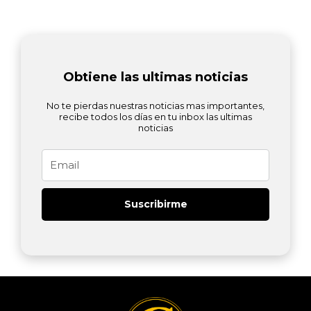
Obtiene las ultimas noticias
No te pierdas nuestras noticias mas importantes,
recibe todos los días en tu inbox las ultimas
noticias
Email
Suscribirme