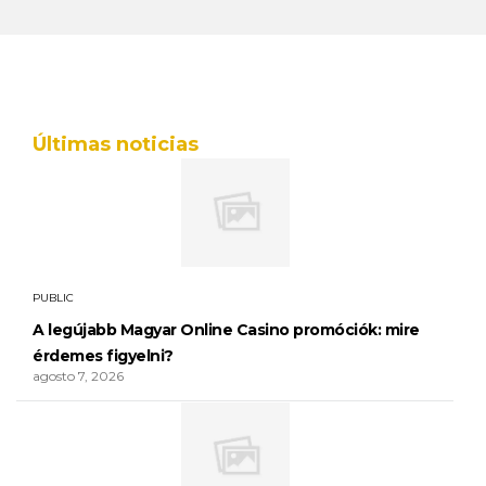
Últimas noticias
PUBLIC
A legújabb Magyar Online Casino promóciók: mire
érdemes figyelni?
agosto 7, 2026