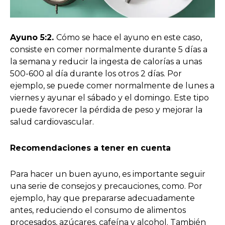
Ayuno 5:2.
Cómo se hace el ayuno en este caso,
consiste en comer normalmente durante 5 días a
la semana y reducir la ingesta de calorías a unas
500-600 al día durante los otros 2 días. Por
ejemplo, se puede comer normalmente de lunes a
viernes y ayunar el sábado y el domingo. Este tipo
puede favorecer la pérdida de peso y mejorar la
salud cardiovascular.
Recomendaciones a tener en cuenta
Para hacer un buen ayuno, es importante seguir
una serie de consejos y precauciones, como. Por
ejemplo, hay que prepararse adecuadamente
antes, reduciendo el consumo de alimentos
procesados, azúcares, cafeína y alcohol. También