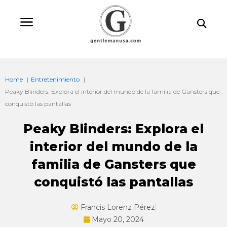
Ir
Bu
al
contenido
Home
Entretenimiento
Peaky Blinders: Explora el interior del mundo de la familia de Gansters que
conquistó las pantallas
Peaky Blinders: Explora el
interior del mundo de la
familia de Gansters que
conquistó las pantallas
Francis Lorenz Pérez
Mayo 20, 2024