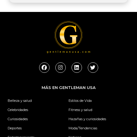
F
I
L
T
a
n
i
w
c
s
n
i
e
t
k
t
b
a
e
t
MÁS EN GENTLEMAN USA
o
g
d
e
o
r
i
r
k
a
n
Belleza y salud
Estilos de Vida
m
Celebridades
Fitness y salud
Curiosidades
Hazañas y curiosidades
Deportes
Moda/Tendencias