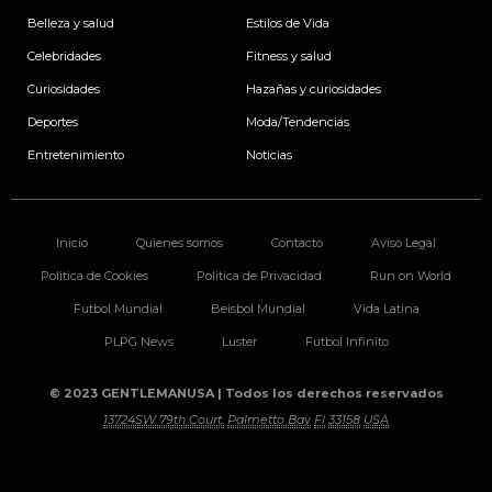
o
r
i
r
k
a
n
Belleza y salud
Estilos de Vida
m
Celebridades
Fitness y salud
Curiosidades
Hazañas y curiosidades
Deportes
Moda/Tendencias
Entretenimiento
Noticias
Inicio
Quienes somos
Contacto
Aviso Legal
Politica de Cookies
Politica de Privacidad
Run on World
Futbol Mundial
Beisbol Mundial
Vida Latina
PLPG News
Luster
Futbol Infinito
© 2023 GENTLEMANUSA | Todos los derechos reservados
13724SW 79th Court.
Palmetto Bay
Fl
33158
USA