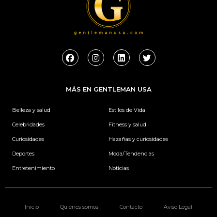
F
I
L
T
a
n
i
w
c
s
n
i
e
t
k
t
b
a
e
t
MÁS EN GENTLEMAN USA
o
g
d
e
o
r
i
r
k
a
n
Belleza y salud
Estilos de Vida
m
Celebridades
Fitness y salud
Curiosidades
Hazañas y curiosidades
Deportes
Moda/Tendencias
Entretenimiento
Noticias
Inicio
Quienes somos
Contacto
Aviso Legal