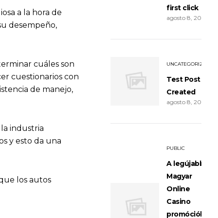
first click
iosa a la hora de
agosto 8, 2026
r su desempeño,
terminar cuáles son
UNCATEGORIZED
er cuestionarios con
Test Post
istencia de manejo,
Created
agosto 8, 2026
la industria
os y esto da una
PUBLIC
A legújabb
Magyar
ue los autos
Online
Casino
promóciók: