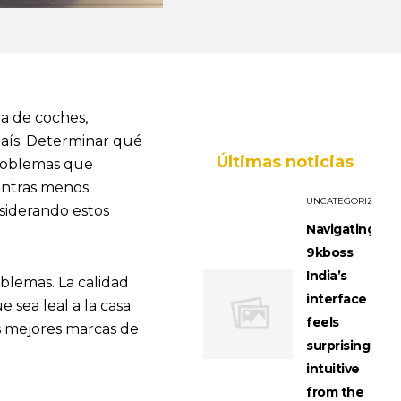
a de coches,
país. Determinar qué
Últimas noticias
problemas que
ientras menos
UNCATEGORIZED
siderando estos
Navigating
9kboss
India’s
lemas. La calidad
interface
 sea leal a la casa.
feels
s mejores marcas de
surprisingly
intuitive
from the