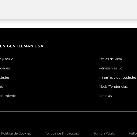
 EN GENTLEMAN USA
a y salud
Estilos de Vida
idades
Fitness y salud
idades
Hazañas y curiosidades
es
Moda/Tendencias
enimiento
Noticias
Politica de Cookies
Politica de Privacidad
Run on World
Futb