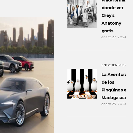
Plataformas
donde ver
Grey's
Anatomy
gratis
enero 27, 2024
ENTRETENIMIENTO
La Aventura
de los
Pingüinos en
Madagascar
enero 25, 2024