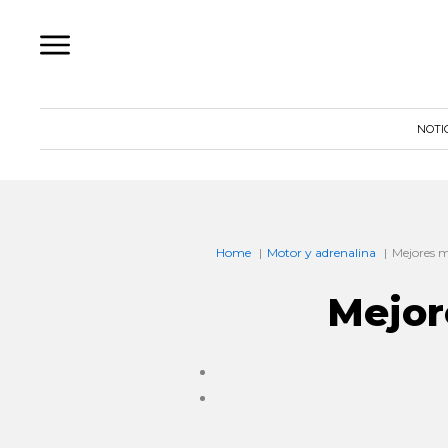
Ir
al
contenido
NOTI
Home
Motor y adrenalina
Mejores m
Mejor