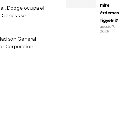
mire
ial, Dodge ocupa el
érdemes
 Genesis se
figyelni?
agosto 7,
2026
idad son General
r Corporation.