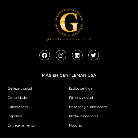
F
I
L
T
a
n
i
w
c
s
n
i
e
t
k
t
b
a
e
t
MÁS EN GENTLEMAN USA
o
g
d
e
o
r
i
r
k
a
n
Belleza y salud
Estilos de Vida
m
Celebridades
Fitness y salud
Curiosidades
Hazañas y curiosidades
Deportes
Moda/Tendencias
Entretenimiento
Noticias