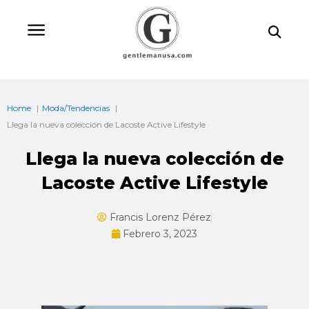
Ir
Bu
al
contenido
Home
Moda/Tendencias
Llega la nueva colección de Lacoste Active Lifestyle
Llega la nueva colección de
Lacoste Active Lifestyle
Francis Lorenz Pérez
Febrero 3, 2023