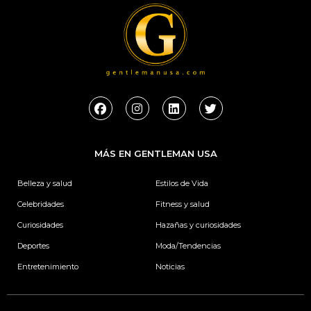
F
I
L
T
a
n
i
w
c
s
n
i
e
t
k
t
b
a
e
t
MÁS EN GENTLEMAN USA
o
g
d
e
o
r
i
r
k
a
n
Belleza y salud
Estilos de Vida
m
Celebridades
Fitness y salud
Curiosidades
Hazañas y curiosidades
Deportes
Moda/Tendencias
Entretenimiento
Noticias