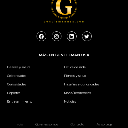
F
I
L
T
a
n
i
w
c
s
n
i
e
t
k
t
b
a
e
t
MÁS EN GENTLEMAN USA
o
g
d
e
o
r
i
r
k
a
n
Belleza y salud
Estilos de Vida
m
Celebridades
Fitness y salud
Curiosidades
Hazañas y curiosidades
Deportes
Moda/Tendencias
Entretenimiento
Noticias
Inicio
Quienes somos
Contacto
Aviso Legal