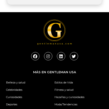
F
I
L
T
a
n
i
w
c
s
n
i
e
t
k
t
b
a
e
t
MÁS EN GENTLEMAN USA
o
g
d
e
o
r
i
r
k
a
n
Belleza y salud
Estilos de Vida
m
Celebridades
Fitness y salud
Curiosidades
Hazañas y curiosidades
Deportes
Moda/Tendencias